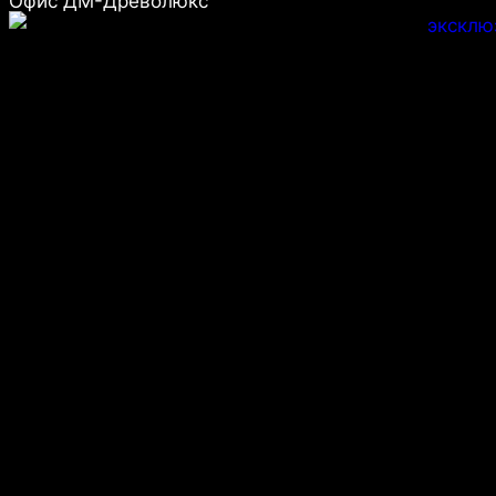
Офис ДМ-Древолюкс